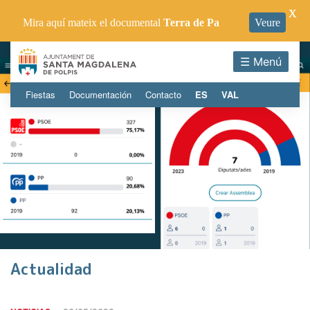
X
Mira aquí mateix el documental
Terra de Pa
Veure
☰ Menú
Fiestas
Documentación
Contacto
ES
VAL
Actualidad