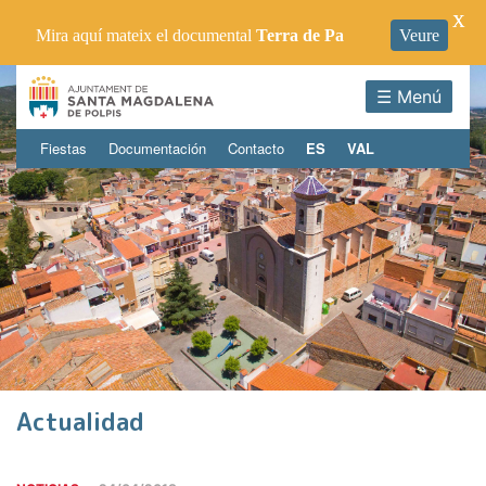
X
Mira aquí mateix el documental
Terra de Pa
Veure
☰ Menú
Fiestas
Documentación
Contacto
ES
VAL
Actualidad