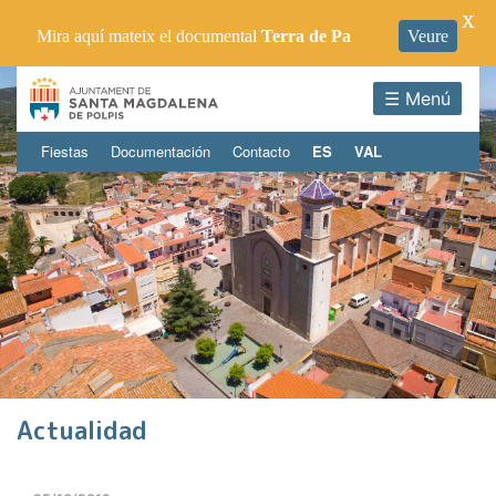
X
Mira aquí mateix el documental
Terra de Pa
Veure
☰ Menú
Fiestas
Documentación
Contacto
ES
VAL
Actualidad