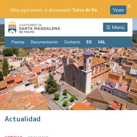
X
Mira aquí mateix el documental
Terra de Pa
Veure
☰ Menú
Fiestas
Documentación
Contacto
ES
VAL
Actualidad