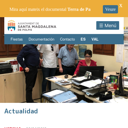
X
Mira aquí mateix el documental
Terra de Pa
Veure
☰ Menú
Fiestas
Documentación
Contacto
ES
VAL
Actualidad