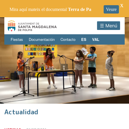
X
Mira aquí mateix el documental
Terra de Pa
Veure
☰ Menú
Fiestas
Documentación
Contacto
ES
VAL
Actualidad