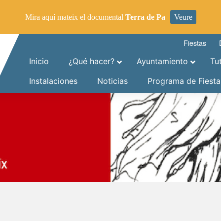
Mira aquí mateix el documental
Terra de Pa
Veure
Fiestas
Inicio
¿Qué hacer?
Ayuntamiento
Tu
Instalaciones
Noticias
Programa de Fiesta