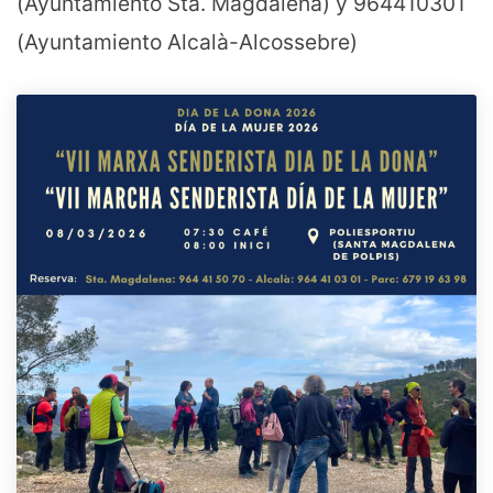
(Ayuntamiento Sta. Magdalena) y 964410301
(Ayuntamiento Alcalà-Alcossebre)