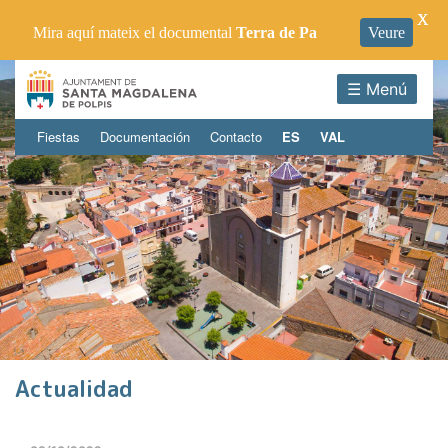
X
Mira aquí mateix el documental
Terra de Pa
Veure
☰ Menú
Fiestas
Documentación
Contacto
ES
VAL
Actualidad