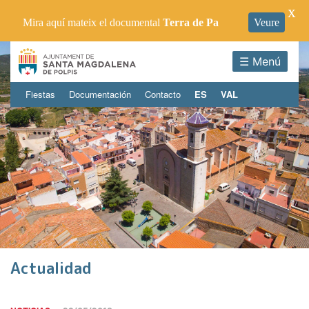
X
Mira aquí mateix el documental
Terra de Pa
Veure
☰ Menú
Fiestas
Documentación
Contacto
ES
VAL
Actualidad