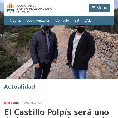
☰ Menú
Mira aquí mateix el documental
Terra de Pa
Veure
Fiestas
Documentación
Contacto
ES
VAL
Actualidad
NOTICIAS
— 29/01/2021
El Castillo Polpís será uno