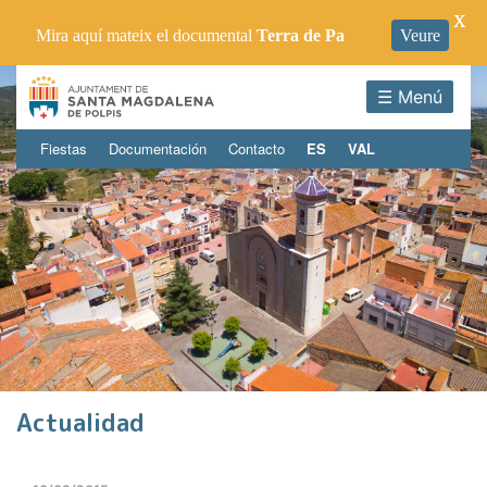
X
Mira aquí mateix el documental
Terra de Pa
Veure
☰ Menú
Fiestas
Documentación
Contacto
ES
VAL
Actualidad