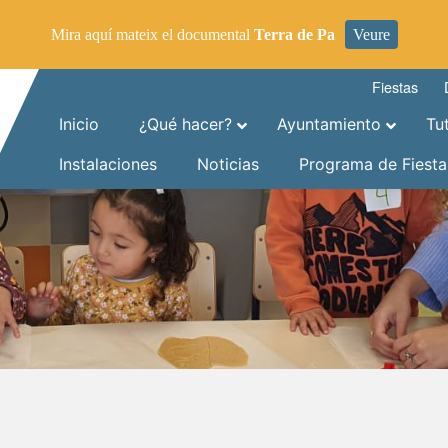
Mira aquí mateix el documental
Terra de Pa
Veure
Fiestas
Inicio
¿Qué hacer?
Ayuntamiento
Tu
Instalaciones
Noticias
Programa de Fiesta