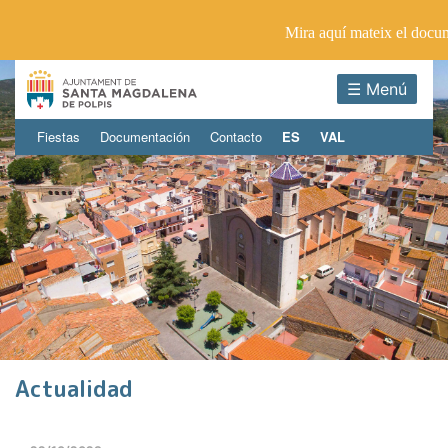
Mira aquí mateix el docu
☰ Menú
Fiestas
Documentación
Contacto
ES
VAL
Actualidad