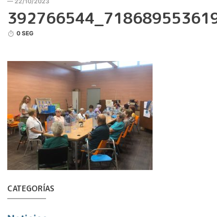
— 22/10/2023
392766544_71868955361
0 SEG
CATEGORÍAS