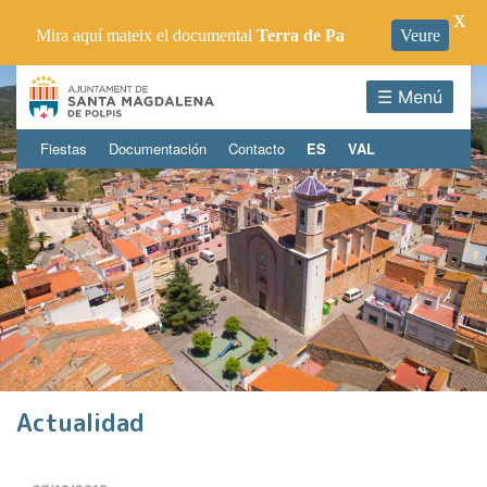
X
Mira aquí mateix el documental
Terra de Pa
Veure
☰ Menú
Fiestas
Documentación
Contacto
ES
VAL
Actualidad