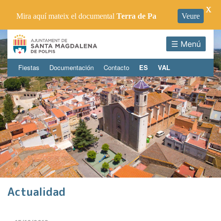
X
Mira aquí mateix el documental
Terra de Pa
Veure
☰ Menú
Fiestas
Documentación
Contacto
ES
VAL
Actualidad