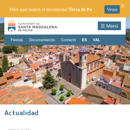
X
Mira aquí mateix el documental
Terra de Pa
Veure
☰ Menú
Fiestas
Documentación
Contacto
ES
VAL
Actualidad