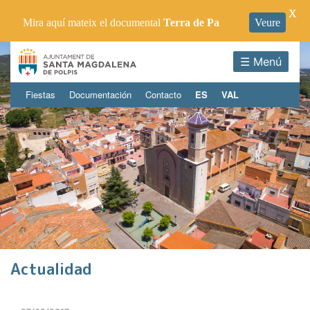
X
Mira aquí mateix el documental
Terra de Pa
Veure
☰ Menú
Fiestas
Documentación
Contacto
ES
VAL
Actualidad