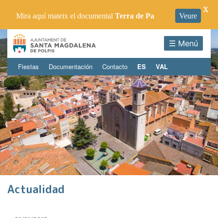
X
Mira aquí mateix el documental
Terra de Pa
Veure
☰ Menú
Fiestas
Documentación
Contacto
ES
VAL
Actualidad