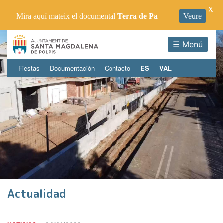
X
Mira aquí mateix el documental
Terra de Pa
Veure
☰ Menú
Fiestas
Documentación
Contacto
ES
VAL
Actualidad