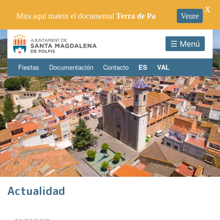
X
Mira aquí mateix el documental
Terra de Pa
Veure
☰ Menú
Fiestas
Documentación
Contacto
ES
VAL
Actualidad