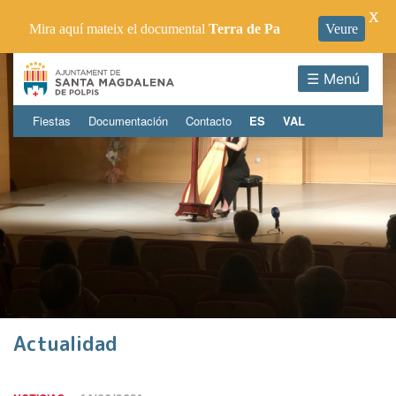
X
Mira aquí mateix el documental
Terra de Pa
Veure
☰ Menú
Fiestas
Documentación
Contacto
ES
VAL
Actualidad