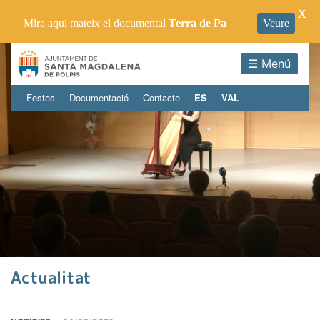
X
Mira aquí mateix el documental
Terra de Pa
Veure
☰ Menú
Festes
Documentació
Contacte
ES
VAL
Actualitat