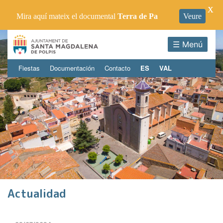
X
Mira aquí mateix el documental
Terra de Pa
Veure
☰ Menú
Fiestas
Documentación
Contacto
ES
VAL
Actualidad