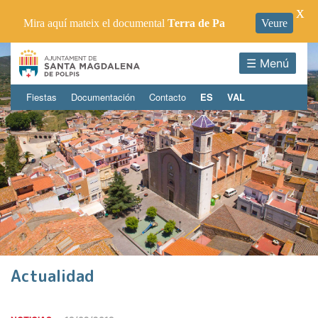
X
Mira aquí mateix el documental
Terra de Pa
Veure
☰ Menú
Fiestas
Documentación
Contacto
ES
VAL
Actualidad