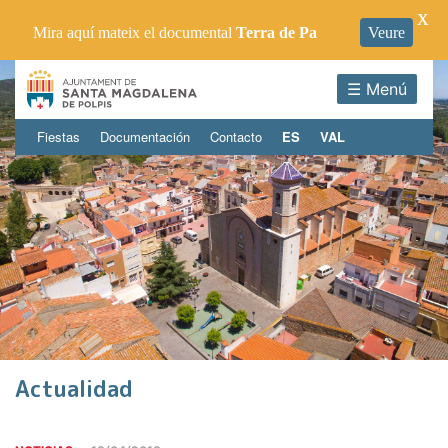
X
Mira aquí mateix el documental
Terra de Pa
Veure
☰ Menú
Fiestas
Documentación
Contacto
ES
VAL
Actualidad