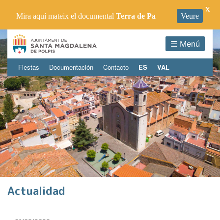
X
Mira aquí mateix el documental
Terra de Pa
Veure
☰ Menú
Fiestas
Documentación
Contacto
ES
VAL
Actualidad