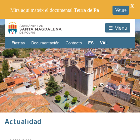
X
Mira aquí mateix el documental
Terra de Pa
Veure
☰ Menú
Fiestas
Documentación
Contacto
ES
VAL
Actualidad