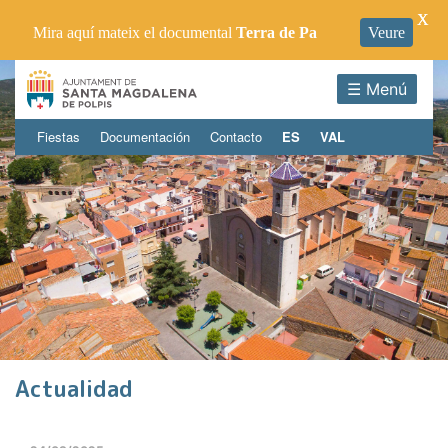
X
Mira aquí mateix el documental
Terra de Pa
Veure
☰ Menú
Fiestas
Documentación
Contacto
ES
VAL
Actualidad