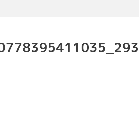
0778395411035_293