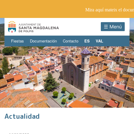
Mira aquí mateix el docu
☰ Menú
Fiestas
Documentación
Contacto
ES
VAL
Actualidad