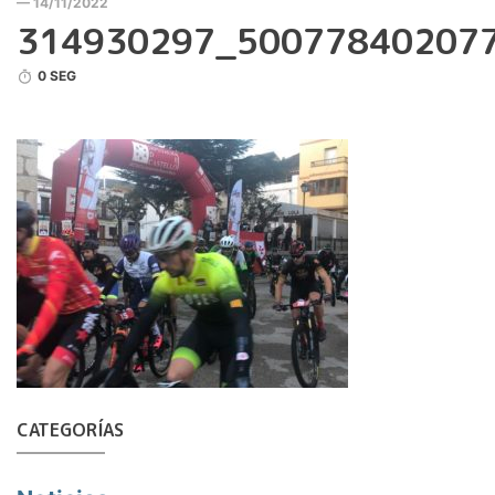
— 14/11/2022
314930297_50077840207
0 SEG
CATEGORÍAS