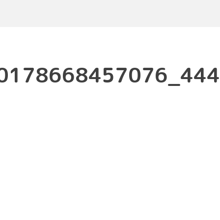
0178668457076_444