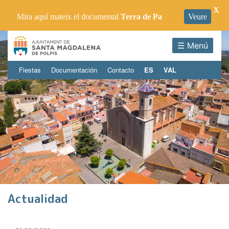
X
Mira aquí mateix el documental
Terra de Pa
Veure
☰ Menú
Fiestas
Documentación
Contacto
ES
VAL
Actualidad