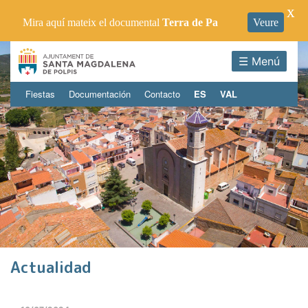
X
Mira aquí mateix el documental
Terra de Pa
Veure
☰ Menú
Fiestas
Documentación
Contacto
ES
VAL
Actualidad