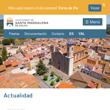
X
Mira aquí mateix el documental
Terra de Pa
Veure
☰ Menú
Fiestas
Documentación
Contacto
ES
VAL
Actualidad