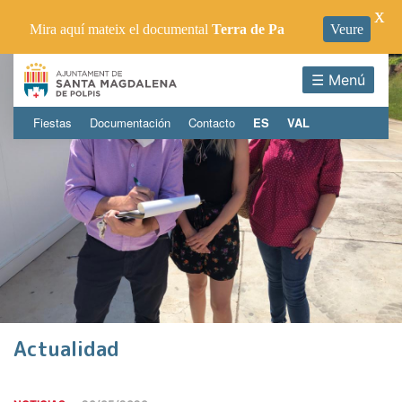
X
Mira aquí mateix el documental
Terra de Pa
Veure
☰ Menú
Fiestas
Documentación
Contacto
ES
VAL
Actualidad