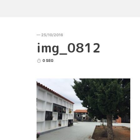
— 25/10/2016
img_0812
0 SEG