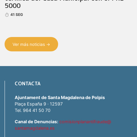
5000
41 SEG
Ver más noticias →
CONTACTA
Ajuntament de Santa Magdalena de Polpis
Plaça España 9 · 12597
Tel. 964 41 50 70
Canal de Denuncias:
comisionplanantifraude@
santamagdalena.es