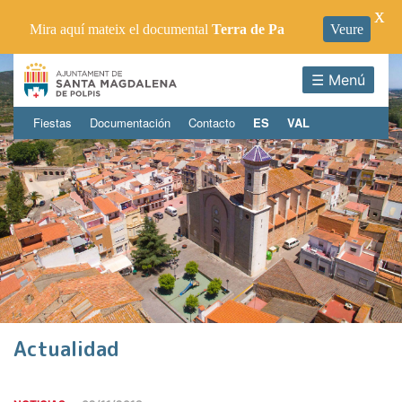
X
Mira aquí mateix el documental
Terra de Pa
Veure
☰ Menú
Fiestas
Documentación
Contacto
ES
VAL
Actualidad