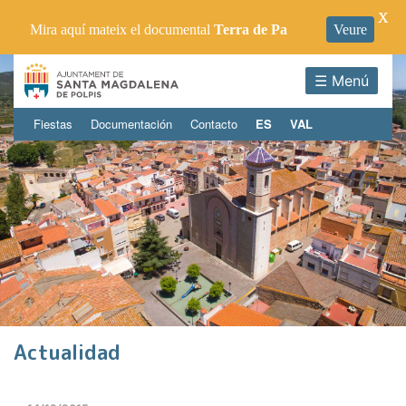
X
Mira aquí mateix el documental
Terra de Pa
Veure
☰ Menú
Fiestas
Documentación
Contacto
ES
VAL
Actualidad