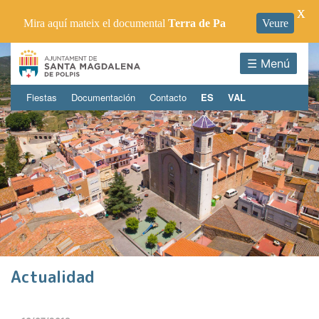
X
Mira aquí mateix el documental
Terra de Pa
Veure
☰ Menú
Fiestas
Documentación
Contacto
ES
VAL
Actualidad