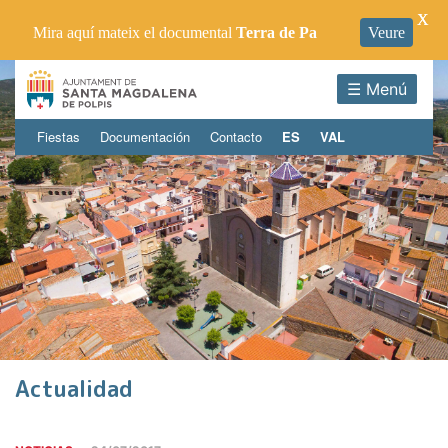
X
Mira aquí mateix el documental
Terra de Pa
Veure
☰ Menú
Fiestas
Documentación
Contacto
ES
VAL
Actualidad