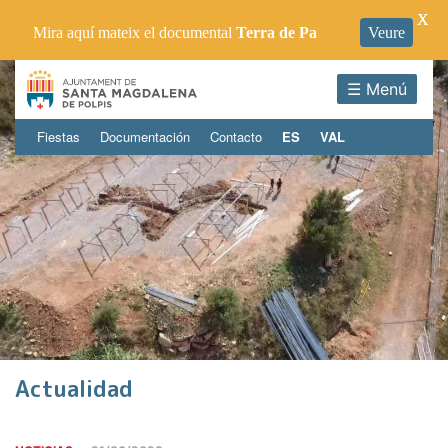
X
Mira aquí mateix el documental
Terra de Pa
Veure
☰ Menú
Fiestas
Documentación
Contacto
ES
VAL
Actualidad