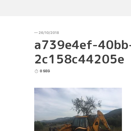
— 26/10/2018
a739e4ef-40bb
2c158c44205e
0 SEG