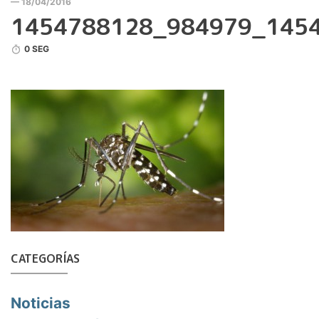
— 18/04/2016
1454788128_984979_14547
0 SEG
CATEGORÍAS
Noticias