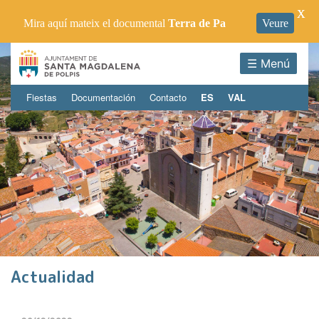
X
Mira aquí mateix el documental
Terra de Pa
Veure
☰ Menú
Fiestas
Documentación
Contacto
ES
VAL
Actualidad