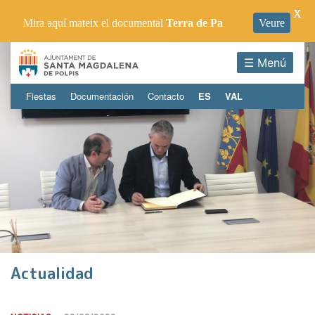
X
Mira aquí mateix el documental
Terra de Pa
Veure
☰ Menú
Fiestas
Documentación
Contacto
ES
VAL
Actualidad