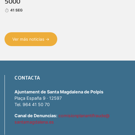
5000
41 SEG
Ver más noticias →
CONTACTA
Ajuntament de Santa Magdalena de Polpis
Plaça España 9 · 12597
Tel. 964 41 50 70
Canal de Denuncias:
comisionplanantifraude@
santamagdalena.es