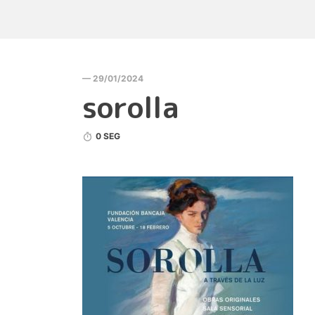
— 29/01/2024
sorolla
0 SEG