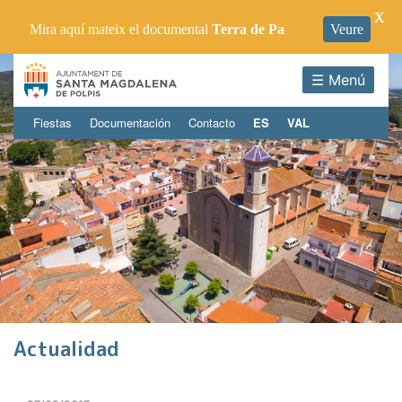
X
Mira aquí mateix el documental
Terra de Pa
Veure
☰ Menú
Fiestas
Documentación
Contacto
ES
VAL
Actualidad