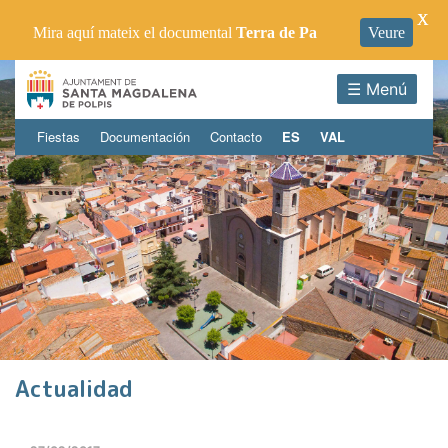
X
Mira aquí mateix el documental
Terra de Pa
Veure
☰ Menú
Fiestas
Documentación
Contacto
ES
VAL
Actualidad