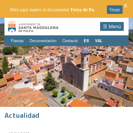
X
Mira aquí mateix el documental
Terra de Pa
Veure
☰ Menú
Fiestas
Documentación
Contacto
ES
VAL
Actualidad